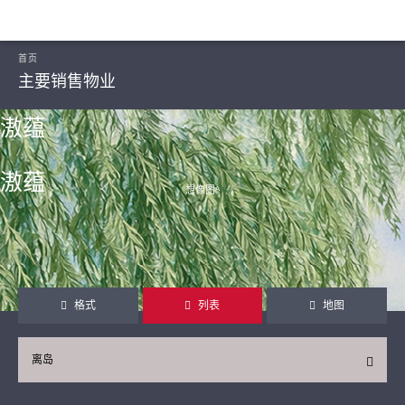
首页
主要销售物业
滶蕴
滶蕴
想像图ᴬ
继续
格式
列表
地图
离岛