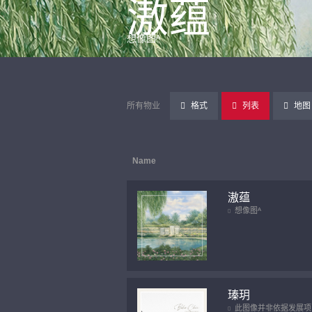
滶蕴
想像图ᴬ
所有物业
格式
列表
地图
Name
滶蕴
想像图ᴬ
瑧玥
此图像并非依据发展项