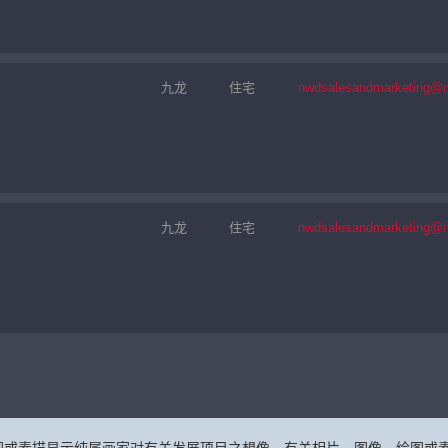
九龙
住宅
nwdsalesandmarketing@
九龙
住宅
nwdsalesandmarketing@