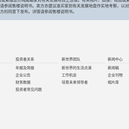
图或素描显示纯属画家对有关发展项目之想像。有关相片、图像、绘图或素
请参阅售楼说明书。卖方亦建议准买家到有关发展地盘作实地考察，以对
方的同意下发布。详情请参阅售楼说明书。
投资者关系
新世界团队
新闻中心
年报及简报
新世界的生活点滴
新闻稿
企业公告
工作机会
企业刊物
财务数据
培育未来领导者
相片库
投资者常见问题