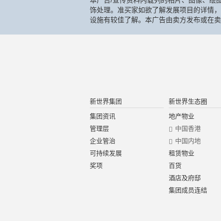
本广告/宣传资料内载列的相片、图像、绘
饰处理。准买家如欲了解发展项目的详情，
设施有较佳了解。本广告由卖方发布或在卖
新世界集团
新世界生态圈
集团资讯
地产物业
管理层
中国香港
企业管治
中国内地
可持续发展
租赁物业
奖项
百货
酒店及府邸
集团成员连结