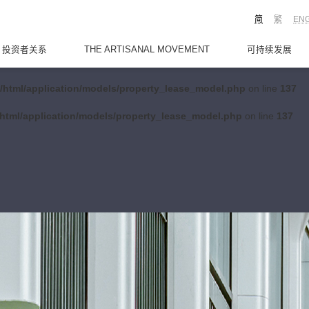
简
繁
EN
投资者关系
THE ARTISANAL MOVEMENT
可持续发展
/html/application/models/property_lease_model.php
on line
137
html/application/models/property_lease_model.php
on line
137