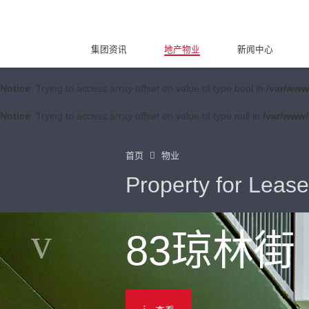
集团资讯
地产物业
新闻中心
Notice
: Trying to access array offset on value of type bool in
/var/www
Notice
: Trying to access array offset on value of type null in
/var/www/
首页
物业
Property for Lease
83琼林街