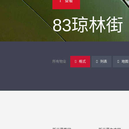
查看
83琼林街
所有物业
格式
列表
地图