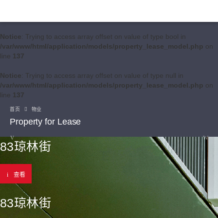
Notice
: Trying to access array offset on value of type bool in
/var/www/html/application/models/property_lease_model.php
on
line
137
Notice
: Trying to access array offset on value of type null in
/var/www/html/application/models/property_lease_model.php
on
line
137
首页
物业
Property for Lease
83琼林街
查看
83琼林街