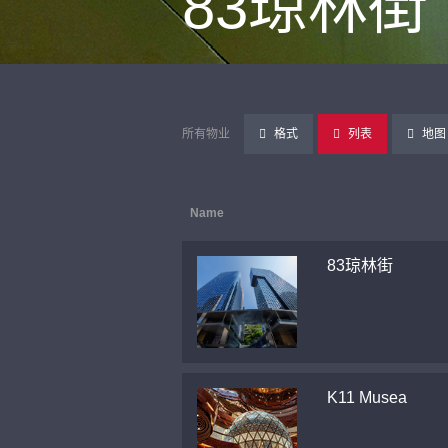
83琼林街
所有物业
格式
列表
地图
Name
83琼林街
K11 Musea