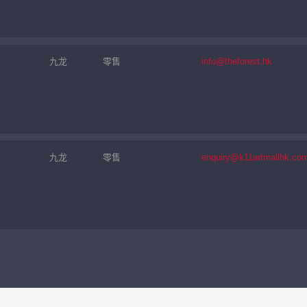
九龙
零售
info@theforest.hk
九龙
零售
enquiry@k11artmallhk.co