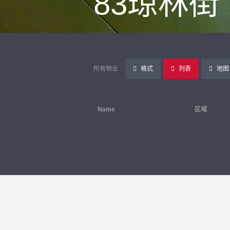
83琼林街
所有物业
格式
列表
地图
Name
区域