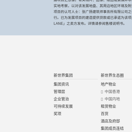
展项目之想像。有关相片、图像、绘图或素描并非
实地考察，以对该发展地盘、其周边地区环境及附近的公共设
项目的认可人士：张广扬建筑师事务所有限公司之
行。已为发展项目的建造提供贷款或已承诺为该项建
LANE」之卖方发布。详情请参阅售楼说明书。
新世界集团
新世界生态圈
集团资讯
地产物业
管理层
中国香港
企业管治
中国内地
可持续发展
租赁物业
奖项
百货
酒店及府邸
集团成员连结