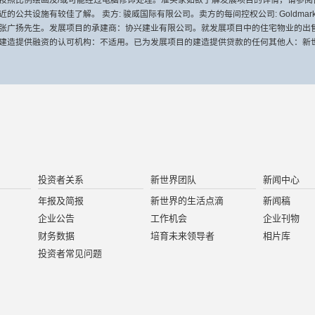
按照比例绘画及/或可能经过电脑修饰处理。准买家如欲了解发展项目的详情，请参阅
施有较佳了解。 卖方: 骏威国际有限公司。卖方的每间控权公司: Goldmark Ente
张广扬先生。发展项目的承建商：协兴建业有限公司。就发展项目中的住宅物业的出
造提供融资的认可机构：不适用。已为发展项目的建造提供贷款的任何其他人：新世界发
投资者关系
新世界团队
新闻中心
年报及简报
新世界的生活点滴
新闻稿
企业公告
工作机会
企业刊物
财务数据
培育未来领导者
相片库
投资者常见问题