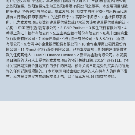
司) 的控权公司: 不适用。本发展项目期数的认可人士: 王欧阳(香港)有限公司
之欧阳治经。欧阳治经先生为王欧阳(香港)有限公司之董事。本发展项目期数
的承建商: 协兴建筑有限公司。就本发展项目期数中的住宅物业的出售而代表
拥有人行事的律师事务所: 1.的近律师行丶2.高李叶律师行丶3. 金杜律师事务
所。已为本发展项目期数的建造提供贷款或已承诺为该项建造提供融资的认可
机构: 1.中国银行(香港)有限公司丶2. BNP Paribas丶3.恒生银行有限公司丶4.
香港上海汇丰银行有限公司丶5.玉山商业银行股份有限公司丶6.兆丰国际商业
银行股份有限公司丶7.国泰世华商业银行股份有限公司丶8.大众银行（香港）
有限公司丶9.台湾中小企业银行股份有限公司丶10.合作金库商业银行股份有
限公司丶11.华南商业银行股份有限公司。已为本发展项目期数的建造提供贷
款的任何其他人: 1.NART Finance Limited丶2.新世界金融有限公司。本发展
项目期数的认可人士提供的本发展项目的预计关键日期: 2015年3月31日。(预
计关键日期指符合批地文件的条件的日期。预计关键日期是受到买卖合约所允
许的任何延期所规限的。) 本互联网网站由如此聘用的人在拥有人的同意下发
布。卖方建议准买方参阅售楼说明书，以了解本发展项目期数的资料。