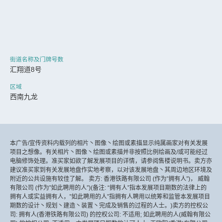
街道名称及门牌号数
汇翔道8号
区域
西南九龙
本广告/宣传资料内载列的相片丶图像丶绘图或素描显示纯属画家对有关发展
项目之想像。有关相片丶图像丶绘图或素描并非按照比例绘画及/或可能经过
电脑修饰处理。准买家如欲了解发展项目的详情，请参阅售楼说明书。卖方亦
建议准买家到有关发展地盘作实地考察，以对该发展地盘丶其周边地区环境及
附近的公共设施有较佳了解。 卖方: 香港铁路有限公司 (作为”拥有人”)， 威翰
有限公司 (作为”如此聘用的人”)(备注: “拥有人”指本发展项目期数的法律上的
拥有人或实益拥有人，”如此聘用的人”指拥有人聘用以统筹和监管本发展项目
期数的设计丶规划丶建造丶装置丶完成及销售的过程的人士。)卖方的控权公
司: 拥有人(香港铁路有限公司) 的控权公司: 不适用; 如此聘用的人(威翰有限公