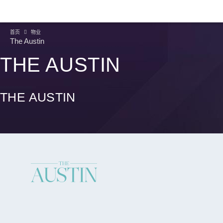
首页
物业
The Austin
THE AUSTIN
THE AUSTIN
继续