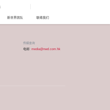
G
新世界团队
联络我们
传媒查询
电邮:
media@nwd.com.hk