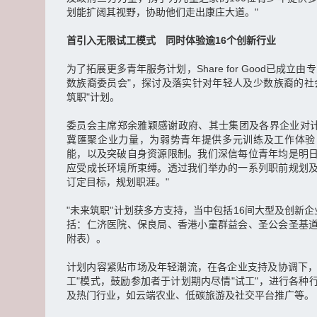
划能扩阔其视野，协助他们走出康庄大道。"
首引入无限试工模式 同时体验逾16个创新行业
为了拓展更多青年服务计划，Share for Good已成立
数族裔委员会"，探讨及落实针对年轻人及少数族裔的社
筑职"计划。
委员会主席郑余雅颖感谢政府、其士集团及各界企业对计划
冀匯聚企业力量，为弱势青年提供多元训练及工作体验
能，以及突破自身资源限制。我们深信每位青年均是明
应受成长环境所束缚。透过我们举办的一系列职前规划
订定目标，规划职涯。"
"未来筑职"计划获多方支持，当中包括16间大型及创新
括：仁济医院、保良局、香港小童群益会、圣公会圣基
附表）。
计划内容紧贴市场及年轻潮流，在各企业支持及协调下，"
工"模式，鼓励参加者于计划期内尽情"试工"，进行各种
及热门行业，如云端农业、低碳旅游及社交平台推广等。