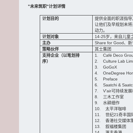
"未来筑职"计划详情
计划目的
提供全面的职涯指导
让他们及早规划未将
动力。
计划对象
14-25岁，来自儿
主办
Share for Go
策略伙伴
其士集团
支持企业（以笔划排
1. Café Deco Gro
序）
2. Culture Lab Lim
3. GoGoX
4. OneDegree Hong
5. Preface
6. Saatchi & Saatc
7. V'air可持续发
8. 三木工作室
9. 水耕细作
10. 太平洋咖啡
11. 世纪21奇丰
12. 香港社交媒体
13. 叙福楼集团
14. 滙丰香港