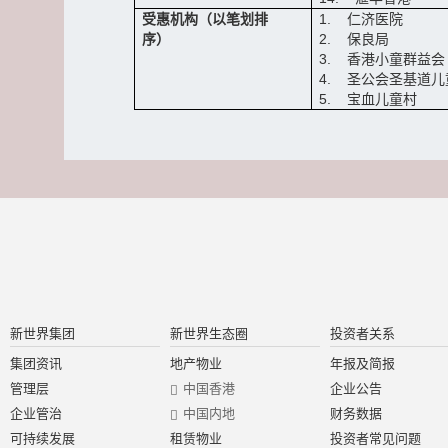
受惠机构（以笔划排
1. 仁济医院
序）
2. 保良局
3. 香港小童群益会
4. 圣公会圣基道儿
5. 宝血儿童村
新世界集团
新世界生态圈
投资者关系
集团资讯
地产物业
年报及简报
管理层
中国香港
企业公告
企业管治
中国内地
财务数据
可持续发展
租赁物业
投资者常见问题