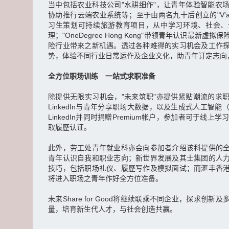
当中包括农业科技公司"水耕细作"，让青年体验智能农
协助推行云端农业系统等；至于由两名九十后创立的"V'a
习生策划可持续旅游教育项目，从中学习环境、社会、
理；"OneDegree Hong Kong"带领青年认识最新
险行业带来之新机遇。透过各种难得的实习机会及工作
势，体验不同行业日常运作及企业文化，助青年订定志向
全方位职场训练 一站式求职准备
除提供无限实习机会，"未来筑职"亦提供紧贴潮流的求
LinkedIn与青年分享职场大数据，以及生成式人工智能（Gen
LinkedIn并同时捐赠Premium帐户，参加者可于线上学
取履歷认证。
此外，劳工处青年就业科亦会向参加者介绍该科提供的
青年认识自我和职业志向；新世界发展及其士集团的人
技巧，包括职场礼仪、履歷写作及模拟面试；而滙丰香
将进入职场之青年作好全方位准备。
未来Share for Good将继续联乘不同企业，探求创
量，培育新生代人才，与社会创造共赢。