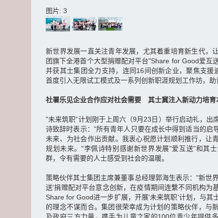
图片: 3
新世界发展一直关注青年发展，尤其着重培育新生代，
团旗下全港首个大型捐赠配对平台"Share for Good爱
并获其士集团全力支持，连同16间创新企业，聚焦支援逾
首度引入无限试工模式及一系列创新职涯规划工作坊，助
社署乐见企业合作应对社会需要 其士冀注入新动力培育
"未来筑职"计划刚于上周六（9月23日）举行启动礼，
诗致辞时表示："所有青年人只要在成长中得到适当的启
未来、为社会作出贡献。我衷心祝愿计划顺利推行，让
规划未来。"李佩诗特别感谢新世界发展"爱互送"和其
群，令有需要的人士感受到社会的温暖。
策略伙伴其士集团主席兼董事总经理郭海生表示："新世界发展的'
送'捐赠配对平台意念创新，在疫情期间连繫不同机构为
Share for Good进一步扩展，开展'未来筑职'计划
的理念不谋而合。集团很荣幸成为计划的策略伙伴，与
及政府三方力量，携手为儿童之家的100位青少年提供