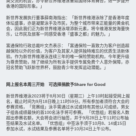
英交流的机会，亦令新世界维港泳重返国际体育舞台，进一步提升
香港的国际形象。」
新世界发展执行董事薛南海指出：「新世界维港泳除了是香港年度
体坛盛事，亦是凝聚泳手及市民，为整个城市带来正能量的黄金机
会，因此我们正为新世界维港泳增添新元素，将令维港发放海量快
乐，让市民及旅客一同感受香港『盛事之都』的魅力。」
富通保险行政总裁叶文杰表示：「富通保险一直致力为客户创造超
越保险以外的价值，为客户及其家人提供独特难忘的优质生活新体
验。作为新世界维港泳连续三年的唯一保险赞助机构，今年更升级
为尊贵赞助，除了继续为所有泳手提供专属免费个人意外保障，亦
冠名赞助飞跃新世界杯，鼓励青少年发挥运动潜能。」
网上报名本周三开始 可选择捐款予Share for Good
新世界维港泳2023将于8月30日（星期三）上午10时起接受网上报
名，截止时间为9月18日晚上11时59分。所有参加者须符合大会的
参赛资格，「竞赛组」泳手需通过水试或持有其他认可成绩，男女
子组各成绩最快的首100名泳手将可参赛。 「优悠组」若报名人数
超出参赛名额，大会将会进行抽签，并于9月28日上午11时公布抽
签结果及水试名单。 「优悠组」中签泳手须于10月8、14或15日
参加水试，水试结果及参赛名单将于10月24日上午公布。