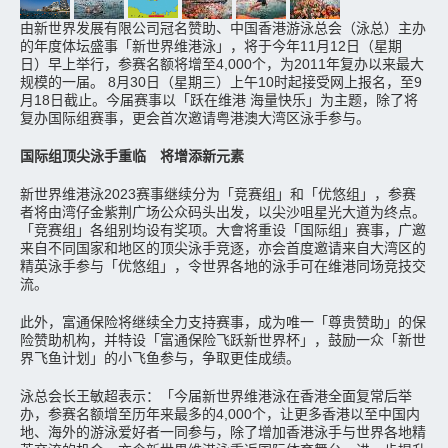
由新世界发展有限公司冠名赞助、中国香港游泳总会（泳总）主办
的年度体坛盛事「新世界维港泳」，将于今年11月12日（星期
日）早上举行，参赛名额将增至4,000个，为2011年复办以来最大
规模的一届。 8月30日（星期三）上午10时起接受网上报名，至9
月18日截止。今届赛事以「跃在维港 海量快乐」为主题，除了将
复办国际组赛事，更会首次邀请粤港澳大湾区泳手参与。
国际组顶尖泳手重临 将增添新元素
新世界维港泳2023赛事继续分为「竞赛组」和「优悠组」，参赛
者将由湾仔金紫荆广场公众码头出发，以尖沙咀星光大道为终点。
「竞赛组」各组别均设有奖项。大會将重设「国际组」赛事，广邀
来自不同国家和地区的顶尖泳手竞逐，亦会首度邀请来自大湾区的
精英泳手参与「优悠组」，令世界各地的泳手可在维港同场竞技交
流。
此外，富通保险将继续全力支持赛事，成为唯一「尊贵赞助」的保
险赞助机构，并特设「富通保险飞跃新世界杯」，鼓励一众「新世
界飞鱼计划」的小飞鱼参与，争取更佳成绩。
泳总会长王敏超表示：「今届新世界维港泳在香港全面复常后举
办，参赛名额增至历年来最多的4,000个，让更多香港以至中国内
地、海外的游泳爱好者一同参与，除了增加香港泳手与世界各地精