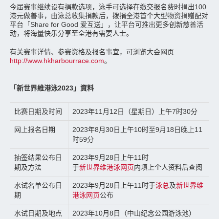
今届赛事继续设有捐款选项，泳手可选择在缴交报名费时捐出100
港元做善事，由泳总收集捐款后，拨捐全港首个大型物资捐赠配对
平台「Share for Good 爱互送」，让平台可推出更多创新慈善活
动，将海量快乐分享至全港有需要人士。
有关赛事详情、参赛资格及报名事宜，可浏览大会网页
http://www.hkharbourrace.com
。
「新世界維港泳2023」資料
比赛日期及时间
2023年11月12日（星期日）上午7时30分
网上报名日期
2023年8月30日上午10时至9月18日晚上11
时59分
抽签结果公布日
2023年9月28日上午11时
期及方法
于
新世界维港泳网页
内填上个人资料后查阅
水试名单公布日
2023年9月28日上午11时于
泳总
及
新世界维
期
港泳网页
公布
水试日期及地点
2023年10月8日（中山纪念公园游泳池）