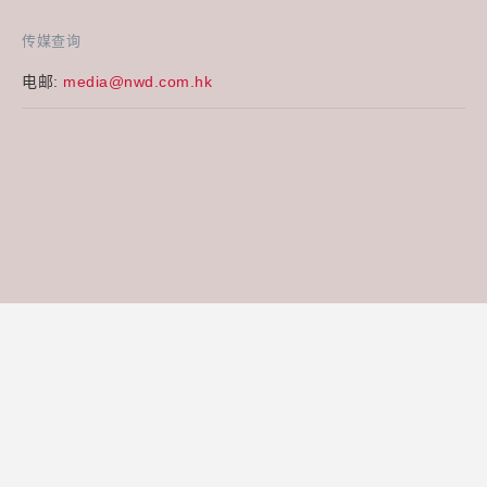
传媒查询
电邮:
media@nwd.com.hk