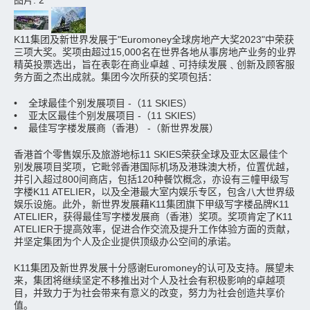
图片: 2
K11集团及新世界发展于"Euromoney全球房地产大奖2023"中荣获
三项大奖。奖项由超过15,000名在世界各地从事房地产业务的业界
精英投票选出，旨在表彰在商业卓越﹑可持续发展﹑创新及顾客服
务方面之杰出成就。集团今次所获的奖项包括：
• 全球最佳个别发展项目 -（11 SKIES）
• 亚太区最佳个别发展项目 -（11 SKIES）
• 最佳写字楼发展商（香港） -（新世界发展）
香港首个零售娱乐及旅游地标11 SKIES荣获全球及亚太区最佳个
别发展项目奖项，它毗邻香港国际机场及港珠澳大桥，位置优越，
并引入超过800间商店，包括120种餐饮概念，亦设有三幢甲级写
字楼K11 ATELIER，以及全港最大室内娱乐专区，包含八大世界级
娱乐设施。此外，新世界发展藉K11集团旗下甲级写字楼品牌K11
ATELIER，获得最佳写字楼发展商（香港）奖项。奖项肯定了K11
ATELIER于提高效率，促进合作交流及提升工作体验方面的贡献，
并坚定集团为个人及企业提供顶级办公空间的承诺。
K11集团及新世界发展十分感谢Euromoney的认可及支持。展望未
来，集团将继续坚定不移推出对个人及社会有积极影响的卓越项
目，并致力于为社会带来有意义的改变，努力为社会创造共享价
值。