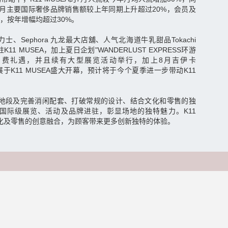
月主要国际奢侈品牌销售额较上年同期上升超过20%，会员及
，按年增幅均超过30%。
、Sephora 九龙最大店舖、人气北海道牛乳甜品Tokachi
11 MUSEA，加上夏日企划"WANDERLUST EXPRESS环游
消费礼遇，并且续有大型展览活动举行，加上8月吉伊卡
大型特展于K11 MUSEA盛大开幕，预计将于今个夏季进一步带动K11
。
其优越地段及完善消闲配套、打破常规的设计、结合文化和零售的独
国际级展览、活动及品牌进驻，彰显场地的独特魅力。K11
文化及零售的创意融合，为顾客带来更多创新独特的体验。