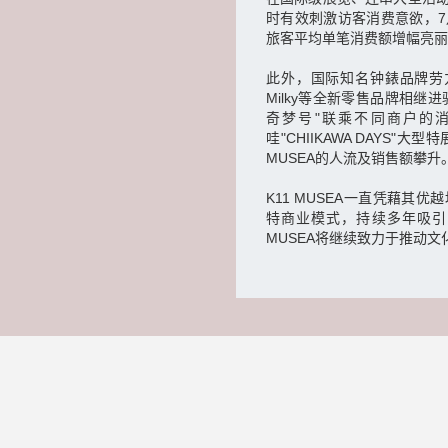
时有效刺激访客消费意欲，7
旅客平均单笔消费额增幅亮丽
此外，国际知名钟錶品牌劳力士
Milky等全新零售品牌相继进驻K
奇梦号"联乘不同商户的
哇"CHIIKAWA DAYS"
MUSEA的人流及销售额攀升
K11 MUSEA一直凭藉
特商业模式，持续多年吸引
MUSEA将继续致力于推动