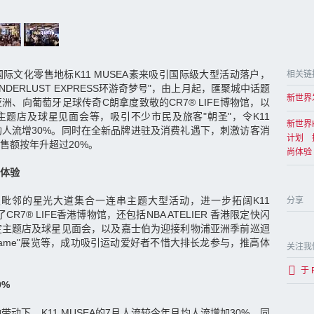
际文化零售地标K11 MUSEA素来吸引国际级大型活动落户，
相关链
DERLUST EXPRESS环游奇梦号"，由上月起，匯聚城中话题
新世界
、向葡萄牙足球传奇C朗拿度致敬的CR7® LIFE博物馆，以
间限定主题店及球星见面会等，吸引不少市民及旅客"朝圣"，令K11
新世界
月均人流增30%。同时在全新品牌进驻及消费礼遇下，刺激访客消
计划 
售额按年升超过20%。
尚体验
体验
EA及毗邻的星光大道集合一连串主题大型活动，进一步拓阔K11
分享
R7® LIFE香港博物馆，还包括NBA ATELIER 香港限定快闪
期间限定主题店及球星见面会，以及嘉士伯为迎接利物浦亚洲季前巡迴
f Fame"展览等，成功吸引运动爱好者不惜大排长龙参与，推高体
关注我
于 
0%
动下，K11 MUSEA的7月人流较今年月均人流增加30%，同