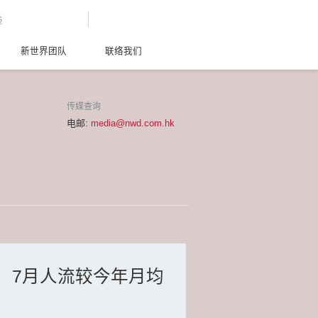
G
新世界团队
联络我们
传媒查询
电邮:
media@nwd.com.hk
费 7月人流较今年月均