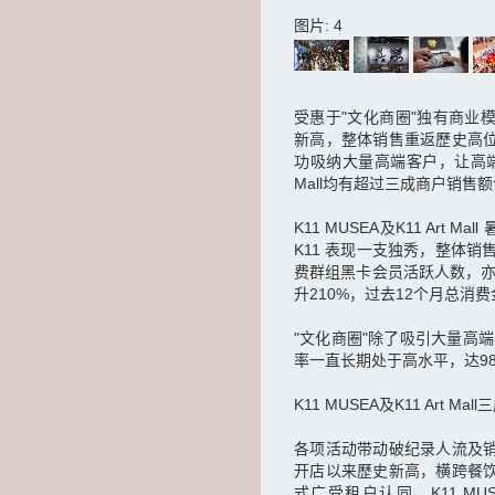
图片: 4
受惠于"文化商圈"独有商业模式的
新高，整体销售重返歷史高位。
功吸纳大量高端客户，让高端品牌
Mall均有超过三成商户销售
K11 MUSEA及K11 Ar
K11 表现一支独秀，整体销
费群组黑卡会员活跃人数，亦
升210%，过去12个月总消
"文化商圈"除了吸引大量高端
率一直长期处于高水平，达9
K11 MUSEA及K11 Art
各项活动带动破纪录人流及销售额，
开店以来歷史新高，横跨餐饮、零售
式广受租户认同，K11 MUSE