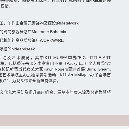
rt Mall亦继续为顾客带来惊喜，将L2打造成时尚个性小店主题楼
，包括：
，创作出金属元素饰物及摆设的Metalwork
尚旗舰概念店Macrame Bohemia
代机能的高品质服饰店WORKWARE
的hideandseek
艺术展览，其中K11 MUSEA举办"BIG LITTLE ART
程，包括香港书法艺术家青山不墨（Packy Lai）个人展览"过
y"、洛杉矶新晋当代女艺术家Fawn Rogers亚洲首展"Burn, Gleam,
 珠宝艺术学院主办之独家暑期活动；K11 Art Mall亦举办了全港首
辣椒油"，为观众带来全新味觉体验。
类文化艺术活动及提升商户组合，展望本年度人流及总销售额将