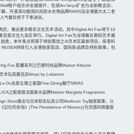
rt Mall租户组合亦全面提升，包括Arc’teryx扩充为全新概念店、
开幕、丹麦高功能简约风防水衣物品牌RAINS及全港最大太二老
人气餐饮将于下季进驻。
厉，推出更多精彩文化艺术活动，其中Digital Art Fair将于10
览首次在九龙区举行。Digital Art Fair为全球着名数码艺术展
拍卖，本年焦点将落于特别策划之AI艺术区最新项目，探索科
1 MUSEA持续引入全港独家首店、国际新品牌及特别联乘，包
ing Fox 胶囊系列之巴黎时尚品牌Maison Kitsuné
具展览店Amaz by Lokianno
 Du名厨主理之泰国Fine Dining餐厅NIRAS
A之殿堂级法国香水品牌Maison Margiela Fragrances
sign Store推出与日本知名玩具公司Medicom Toy独家联乘，以
名作《记忆的永恒》(The Persistence of Memory)为灵感的限量版