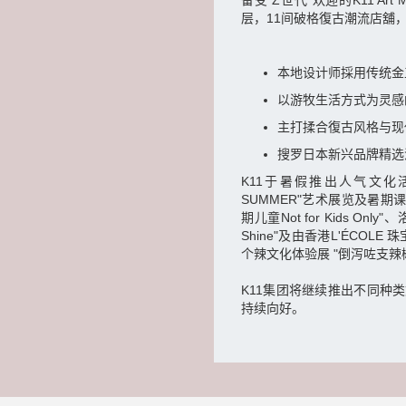
备受"Z世代"欢迎的K11 A
层，11间破格復古潮流店舖
本地设计师採用传统金工
以游牧生活方式为灵感的时
主打揉合復古风格与现
搜罗日本新兴品牌精选混搭
K11于暑假推出人气文化活动及
SUMMER"艺术展览及暑期课
期儿童Not for Kids Onl
Shine"及由香港L'ÉCOLE
个辣文化体验展 "倒泻咗支
K11集团将继续推出不同种
持续向好。