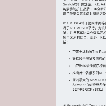
Swatch均扩充舖面，K11 A
纯素手制护肤品牌Lush全新
坛子酸菜鱼等多间时尚新店及
K11 MUSEA将于第四季再接再
月于K11 MUSEA举行，为该展
览，并与苏富比举办数码艺术
技与艺术的结合。此外，K1
括：
带来全球独家The Roar
破格糅合展览及商店的艺术玩
由亚洲50最佳餐厅榜首Le
推出首个香氛系列REPLIC
亚洲最大的 MoMA De
Salvador Dalí经典
BE@RBRICK (1931)