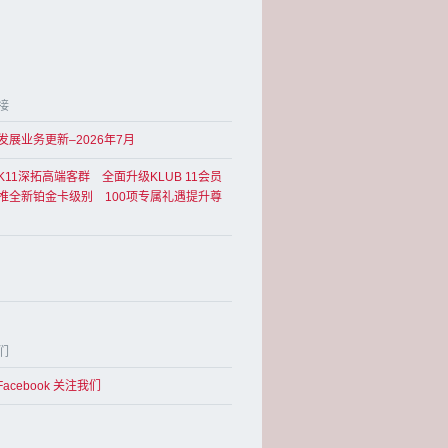
接
发展业务更新–2026年7月
K11深拓高端客群 全面升级KLUB 11会员
推全新铂金卡级别 100项专属礼遇提升尊
们
Facebook 关注我们