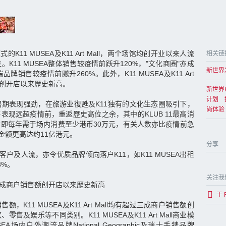
K11 MUSEA及K11 Art Mall，两个场馆均创开业以来人流
相关链
K11 MUSEA整体销售较疫情前跃升120%，"文化商圈"亦成
新世界
销售较疫情前飈升260%。此外，K11 MUSEA及K11 Art
额创开店以来歷史新高。
新世界
计划 
t Mall 暑期表现强劲，在旅游业復甦及K11独有的文化生态圈吸引下，
尚体验
售表现远超疫情前，重返歷史高位之余，其中的KLUB 11最高消
即每年需于场内消费至少港币30万元，有关人数亦比疫情前急
费金额更高达约11亿港元。
分享
客户及人流，亦令优质品牌倾向落户K11，如K11 MUSEA出租
8%。
关注我
 Mall三成商户销售额创开店以来歷史新高
于 
K11 MUSEA及K11 Art Mall均有超过三成商户销售额创
及娱乐等不同类别。K11 MUSEA及K11 Art Mall商业模
A场内户外潮流品牌National Geographic及瑞士手錶品牌