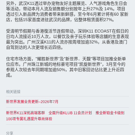
另外，武汉K11透过举办宠物友好主题展览、人气游戏角色生日会
等活动，带动本月人流及销售额分别按年上升27%及 14%。项目
透过引入新品牌为消费者带来新鲜感，至今年6月累计将有60 家新
店，包括15家首度进驻武汉的品牌，佔整体租赁面积27%。
受清明节假期与香港復活节连假带动，深圳K11 ECOAST在假日的
日均人流接近10万人次，以餐饮及亲子玩乐体验等店舖的生意表现
最为突出。广州汉溪K11的人流亦按周增加逾32%，从香港及澳门
自驾到访的人次更增长近四倍。
住宅市场方面，"耀胜新世界"及"新世界．天馥"等项目加推全新单
位应市。广州珠江新城的地标豪宅项目"凯旋新世界"，3月至今的
参观人次较去年同期增加逾50%，其中旧客回访佔比更上升近四
成。
相关链接
新世界发展业务更新–2026年7月
新世界K11深拓高端客群 全面升级KLUB 11会员计划 推全新铂金卡级别
100项专属礼遇提升尊尚体验
分享