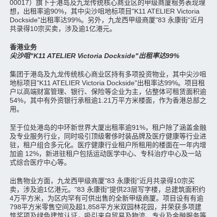
00017）旗下于港岛及九龙传统核心商业区的甲级商厦租务表现理
想，出租率逾90%，其中尖沙咀地标项目"K11 ATELIER Victoria
Dockside"出租率达99%。另外，九龙西甲级商厦"83 永康街"近月
共录得10宗买卖，涉及逾1亿港元。
香港业务
尖沙咀"K11 ATELIER Victoria Dockside"出租率达99%
集团于港岛及九龙传统核心商业区持有多项投资物业，其中尖沙咀
地标项目"K11 ATELIER Victoria Dockside"出租率达99%。项目租
户以高端财富管理、银行、保险等企业为主，佔整体可租赁面积逾
54%，其中有外资银行承租逾1.21万平方米楼面，作为香港总部之
用。
至于位处港岛的中环新世界大厦出租率逾91%，租户除了涵盖金融
及专业服务行业，同时吸引顶级奢侈时装品牌及医疗健康等行业进
驻，租户组合多元化。医疗健康行业租户所租用的楼面在一年内增
加逾 12%，新进驻租户包括运动医学中心、专科治疗中心及一站
式综合医疗中心等。
出售物业方面，九龙西甲级商厦"83 永康街"近月共录得10宗买
卖，涉及逾1亿港元。"83 永康街"提供23层写字楼，总建筑面积约
4万平方米，为区内罕有可供出售的全新甲级商厦。项目设有有逾
798平方米零售空间及超1,858平方米双园林花园，并荣获多项建
筑奖项及绿色建筑认证，吸引来自贸易及物流、专业及金融服务等