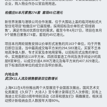
企业，购入物业作办公室自用用途。
柏傲庄III本月累售274套 套现45亿港元
新世界发展与港铁公司合作发展、位于大围站上盖的临河地标式大
型住宅项目"柏傲庄III"已届现楼，採用招标及价单形式"双线销
售"，满足市场对优质住宅的需求。截至今年4月27日，项目在本月
9个销售日累售274套，套现约45亿港元。
项目本月两轮销售安排以价单形式发售的共163个单位，均于开售
日即日沽清，当中最高成交每平方米约294,583港元，买家不乏本
地高净值人群、专才买家及本地用家等。以招标形式出售的单位
中，实用面积近118平方米、四房双套连工作间及洗手间设计的高
层B室单位，以成交价逾4,808万港元及每平方米约407,829港元，
创下标准四房单位的成交价及呎价新高。
内地业务
武汉K11人流及销售额录双位数增长
上海K11在4月份推出两个大型展览于全国首次展出，国风艺术文
化类展览《久仰了！大诗人》至今累计录得过万人次参观；另有上
海迪士尼乐园10周年特别活动《达菲和朋友们》萌趣展览，相关活
动预计新吸纳会员人数按年大增80%。