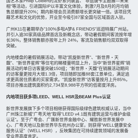
国艺术家Philip Colbert的龙虾系列装置、"非遗唐卡主题展—未来
相"等活动，引进国际IP以丰富文化体验，刺激7月及8月的月均销
售总额提升20%；期内新增会员消费额增长更突破一倍。该项目凭
藉艺术和文化的优势，开业至今吸引87家全国与区域首店入驻。
广州K11在暑期举办"100%多啦A梦& FRIENDS"巡迴特展广州站，
并引入逾30家高级品牌首店及新概念店，带动暑假期间客流按年增
长36%，整体销售额亦按年上升 24%，客流及销售额均双双取得
突破。
内地楼盘的暑假销展活动，带动"凯旋新世界"、"新世界‧天
馥"、"新世界星辉"等住宅的睇楼量明显上升，当中"新世界星辉"销
展活动的单日访客量突破150组；"新世界‧天馥"在销展活动期间
的访客量更按月大增1.3倍，项目随即加推88套江景单位，满足追
求更高居住质素的买家需求。"凯旋新世界"访客量按月上升85%，
项目亦推出建筑面积约2,734至8,988平方呎的低密度洋房。
内地项目获多项LEED、WELL HSR及BEAM Plus认证
新世界发展旗下多个项目相继获得国际级绿色建筑权威认证，当中
广州珠江新城"广粤天地"取得"LEED v4.1既有建筑运营与维护金级
认证"。至于广粤会、广匯新世界金融中心、耀胜新世界发展中
心、广粤天地以及新世界华东杭州办公室，则获得"WELL健康安全
服务认证"（WELL HSR），反映集团在可持续建筑领域的发展备
受业界高度肯定。