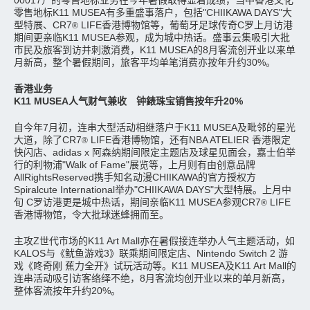
00017）的零售地标业务在今年暑假取得显着成绩，当中香港文化
零售地标K11 MUSEA有多重盛事落户，包括"CHIIKAWA DAYS"大
型特展、CR7
LIFE香港博物馆等，葡萄牙足球传奇C罗上月访港
®
期间更亲临K11 MUSEA参观，成为城中热话。盛事云集吸引大批
市民及旅客到访并刺激消费，K11 MUSEA的8月客流创开业以来单
月新高，整个暑假期间，旅客平均单笔消费亦按年升约30%。
香港业务
K11 MUSEA人气财气兼收 钟錶珠宝销售按年升20%
自今年7月初，连串大型活动相继落户于K11 MUSEA及毗邻的星光
大道，除了CR7
LIFE香港博物馆，还有NBA ATELIER 香港限定
®
快闪店、adidas x 阿森纳期间限定主题店及球星见面会，嘉士伯举
行的利物浦"Walk of Fame"展览等，上月则有由创意品牌
AllRightsReserved携手知名动漫CHIIKAWA的官方授权方
Spiralcute International举办"CHIIKAWA DAYS"大型特展。上月中
旬 C罗访港更是城中热话，期间亲临K11 MUSEA参观CR7
LIFE
®
香港博物馆，令大批球迷蜂拥而至。
主攻Z世代市场的K11 Art Mall亦在暑假接连举办人气主题活动，如
KALOS与《鱿鱼游戏3》联乘期间限定店、Nintendo Switch 2 游
戏《咚奇刚 蕉力全开》试玩活动等。K11 MUSEA及K11 Art Mall的
连串活动吸引访客络绎不绝，8月客流均创开业以来的单月新高，
整体客流按年升约20%。