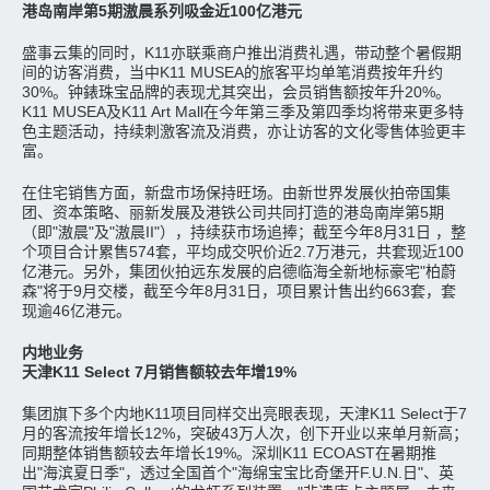
港岛南岸第5期滶晨系列吸金近100亿港元
盛事云集的同时，K11亦联乘商户推出消费礼遇，带动整个暑假期
间的访客消费，当中K11 MUSEA的旅客平均单笔消费按年升约
30%。钟錶珠宝品牌的表现尤其突出，会员销售额按年升20%。
K11 MUSEA及K11 Art Mall在今年第三季及第四季均将带来更多特
色主题活动，持续刺激客流及消费，亦让访客的文化零售体验更丰
富。
在住宅销售方面，新盘市场保持旺场。由新世界发展伙拍帝国集
团、资本策略、丽新发展及港铁公司共同打造的港岛南岸第5期
（即"滶晨"及"滶晨II"），持续获市场追捧；截至今年8月31日 ，整
个项目合计累售574套，平均成交呎价近2.7万港元，共套现近100
亿港元。另外，集团伙拍远东发展的启德临海全新地标豪宅"柏蔚
森"将于9月交楼，截至今年8月31日，项目累计售出约663套，套
现逾46亿港元。
内地业务
天津K11 Select 7月销售额较去年增19%
集团旗下多个内地K11项目同样交出亮眼表现，天津K11 Select于7
月的客流按年增长12%，突破43万人次，创下开业以来单月新高；
同期整体销售额较去年增长19%。深圳K11 ECOAST在暑期推
出"海滨夏日季"，透过全国首个"海绵宝宝比奇堡开F.U.N.日"、英