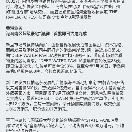
00017）内地及香港销售取得卓越成果，本季亦有三个豪宅项目交
付，稳定加快资金回笼。上海高级住宅项目"天匯玺"及位处广州
的"耀胜尊府"陆续交付，而启德跑道区临海全新地标豪宅"THE
PAVILIA FOREST柏蔚森"计划今年9月现楼发售。
香港业务
港岛南区超级豪宅"滶晨II"首批即日沽逾九成
新盘市场气氛持续向好，由新世界发展伙拍帝国集团、资本策略、
丽新发展及港铁公司共同打造的港岛南岸第5期，最近加推第5B
期"DEEP WATER PAVILIA滶晨II"共378伙应市，满足市场对优质
物业的殷切需求。"DEEP WATER PAVILIA滶晨II"首轮发售88伙，
即日沽出82伙，佔价单可售单位93%。截至今年7月30日，港岛南
岸第5期累售500伙，合共套现近88亿港元。
新世界发展伙拍远东发展的启德临海全新地标豪宅"柏蔚森"自开售
以来累售逾600伙，套现逾42亿港元，当中录得不少大手投资客及
外籍买家入市。项目即将于9月开始现楼交付，消息带动睇楼量及
买卖成交，最近FOREST TOWER 第5座中高层A室单位，实用面
积512平方呎，三房一套间隔，享开扬前席游艇海景，成交价逾
1,062万港元，呎价逾2.07万港元。
至于港岛核心国际级大型文化综合地标豪宅"STATE PAVILIA皇
都"沽清所有"皇都维港珍藏大宅"，平均售价近4,000万港元，平均
呎价近3.5万港元。