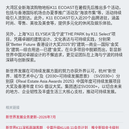
大湾区全新海滨购物地标K11 ECOAST在暑假先后推出多个活动，
包括与香港国际机场合办夏季推广活动及"海浪市集"等，活动持续
吸引人流到访。此外，K11 ECOAST引入近20个品牌进驻，涵盖
时尚、零售、美妆及美食等，提供多元化的休闲及娱乐体验。
另外，上海"K11 ELYSEA"及宁波"THE PARK by K11 Select"项
目，凭藉卓越的建筑设计、文化表达与可持续实践，分别荣
获"Better Future 香港设计大奖2025"的"建筑—商业—国际"金奖
及"建筑—综合用途—已建"金奖，在众多项目中脱颖而出，彰显新
世界中国对卓越设计的不懈追求，更见证团队在上海与宁波的持续
深耕与创新探索。
新世界发展在可持续发展方面的努力亦获外界认可，杭州"新世
界．城市艺术中心"及《2030+可持续发展愿景》（SV2030+）分
别获《Real Estate Asia Awards 2025》中国年度可持续发展项目
大奖及香港年度 ESG 倡议大奖。集团透过SV2030+，以切合未来
的地方、企业韧性及丰盛生活三大核心支柱，推动可持续发展。
相关链接
新世界发展业务更新–2026年7月
新世界K11深拓高端客群 全面升级KLUB 11会员计划 推全新铂金卡级别