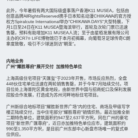
此外，今年暑假有两大国际级盛事落户香港K11 MUSEA，包括由
创意品牌AllRightsReserved携手日本知名动漫CHIIKAWA的官方授
权方Spiralcute International举办"CHIIKAWA DAYS"大型特展，下
月1日至24日在K11 MUSEA暨海滨举行，首轮及次轮门票已迅速
售罄，预料有助增加K11 MUSEA人流；至于由星栢发展有限公司
主办的CR7
LIFE博物馆已于本月初揭幕，向葡萄牙足球传奇C朗
®
拿度致敬，吸引不少球迷到访"朝圣"。
内地业务
广州"耀胜尊府"展开交付 加推特色单位
上海高级住宅项目"天匯玺"于2023年开售，市场反应热烈，全盘
448伙住宅单位迅速在两轮销售售罄，并于今年7月陆续交付。项
目位处上海普陀区黄金地段，由新世界中国与招商蛇口及保利发展
控股合作发展，打造成为苏州河畔地标住宅项目。
广州新综合地标项目"耀胜新世界广场"内的住宅、商场及甲级写字
楼正陆续交付，当中住宅部分"耀胜尊府"销情炽热，最近加推全新
二期特色单位，建筑面积约947至2,637平方呎。同在广州的豪宅
项目"新世界广匯尊府"，近日亦加推特色单位应市，建筑面积约
990至1,350平方呎，是目前广州东部中心新盘市场唯一的复式单
位供应。