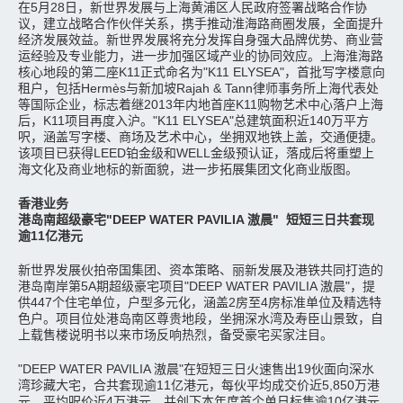
在5月28日，新世界发展与上海黄浦区人民政府签署战略合作协
议，建立战略合作伙伴关系，携手推动淮海路商圈发展，全面提升
经济发展效益。新世界发展将充分发挥自身强大品牌优势、商业营
运经验及专业能力，进一步加强区域产业的协同效应。上海淮海路
核心地段的第二座K11正式命名为"K11 ELYSEA"，首批写字楼意向
租户，包括Hermès与新加坡Rajah & Tann律师事务所上海代表处
等国际企业，标志着继2013年内地首座K11购物艺术中心落户上海
后，K11项目再度入沪。"K11 ELYSEA"总建筑面积近140万平方
呎，涵盖写字楼、商场及艺术中心，坐拥双地铁上盖，交通便捷。
该项目已获得LEED铂金级和WELL金级预认证，落成后将重塑上
海文化及商业地标的新面貌，进一步拓展集团文化商业版图。
香港业务
港岛南超级豪宅"DEEP WATER PAVILIA 滶晨" 短短三日共套现
逾11亿港元
新世界发展伙拍帝国集团、资本策略、丽新发展及港铁共同打造的
港岛南岸第5A期超级豪宅项目"DEEP WATER PAVILIA 滶晨"，提
供447个住宅单位，户型多元化，涵盖2房至4房标准单位及精选特
色户。项目位处港岛南区尊贵地段，坐拥深水湾及寿臣山景致，自
上载售楼说明书以来市场反响热烈，备受豪宅买家注目。
"DEEP WATER PAVILIA 滶晨"在短短三日火速售出19伙面向深水
湾珍藏大宅，合共套现逾11亿港元，每伙平均成交价近5,850万港
元，平均呎价近4万港元，并创下本年度首个单日标售逾10亿港元