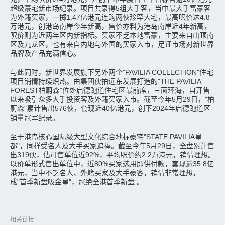
超级豪宅新市场纪录。项目共录得5组大手客，当中最大手富豪客
为外籍买家，一掷1.47亿港元连购两伙珍罕大宅，最高呎价达4.8
万港元，创港岛南岸今年新高，售价亦料为港岛南岸近4年新高，
呎价则为近两年区内新指标。买家不乏本地富豪，主要来自山顶南
区及九龙区，也有来自内地与外国的买家入市，足证市场对新世界
品牌及产品充满信心。
与此同时，新世界发展旗下另外两个"PAVILIA COLLECTION"住宅
项目销情持续炽热。由集团伙拍远东发展打造的"THE PAVILIA
FOREST柏蔚森"位处启德跑道住宅区最前席，三面环海，自开售
以来吸引众多大手投资客及外籍买家入市。截至今年5月29日，"柏
蔚森"累计售出576伙，套现近40亿港元，创下2024年启德跑道区
销量冠军纪录。
至于港岛核心国际级大型文化综合地标豪宅"STATE PAVILIA皇
都"，同样受名人及大手买家追捧。截至今年5月29日，全盘累计售
出319伙，佔可售单位近92%，平均呎价约2.2万港元，销情理想。
以价单形式售出单位中，近80%买家选用即供付款，套现逾35.8亿
港元，当中不乏名人、外籍买家及大手豪客，销情非常理想，
成"首季新盘吸金皇"，冠绝全港首季新盘 。
相关链接