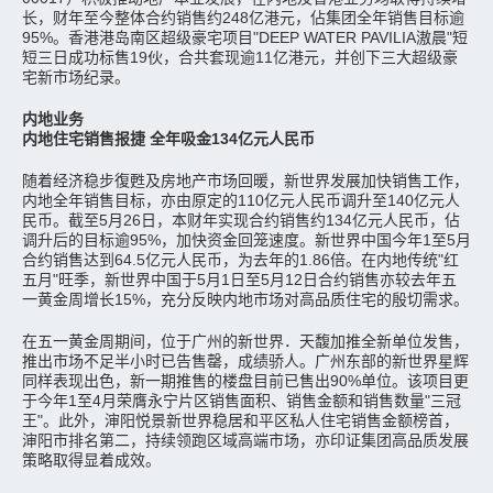
长，财年至今整体合约销售约248亿港元，佔集团全年销售目标逾
95%。香港港岛南区超级豪宅项目"DEEP WATER PAVILIA滶晨"短
短三日成功标售19伙，合共套现逾11亿港元，并创下三大超级豪
宅新市场纪录。
内地业务
内地住宅销售报捷 全年吸金134亿元人民币
随着经济稳步復甦及房地产市场回暖，新世界发展加快销售工作，
内地全年销售目标，亦由原定的110亿元人民币调升至140亿元人
民币。截至5月26日，本财年实现合约销售约134亿元人民币，佔
调升后的目标逾95%，加快资金回笼速度。新世界中国今年1至5月
合约销售达到64.5亿元人民币，为去年的1.86倍。在内地传统"红
五月"旺季，新世界中国于5月1日至5月12日合约销售亦较去年五
一黄金周增长15%，充分反映内地市场对高品质住宅的殷切需求。
在五一黄金周期间，位于广州的新世界．天馥加推全新单位发售，
推出市场不足半小时已告售罄，成绩骄人。广州东部的新世界星辉
同样表现出色，新一期推售的楼盘目前已售出90%单位。该项目更
于今年1至4月荣膺永宁片区销售面积、销售金额和销售数量"三冠
王"。此外，渖阳悦景新世界稳居和平区私人住宅销售金额榜首，
渖阳市排名第二，持续领跑区域高端市场，亦印证集团高品质发展
策略取得显着成效。