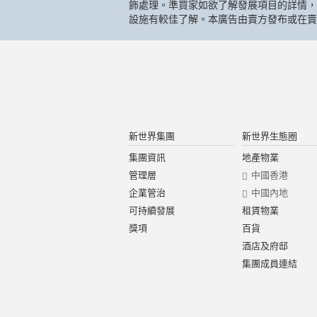
飾處理。準買家如欲了解發展項目的詳情，
設施有較佳了解。本廣告由賣方發布或在賣
新世界集團
新世界生態圈
集團資訊
地產物業
管理層
中國香港
企業管治
中國內地
可持續發展
租賃物業
獎項
百貨
酒店及府邸
集團成員連結