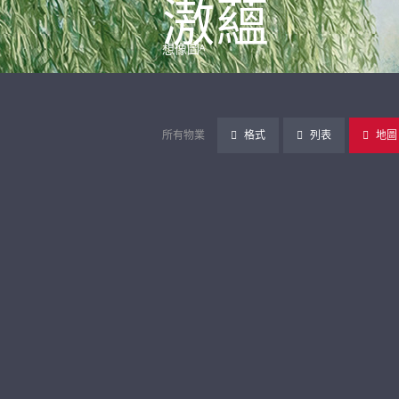
滶蘊
想像圖ᴬ
所有物業
格式
列表
地圖