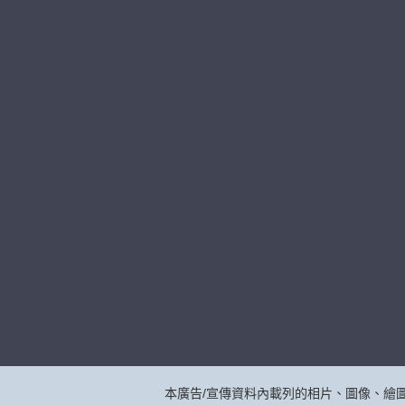
本廣告/宣傳資料內載列的相片、圖像、繪