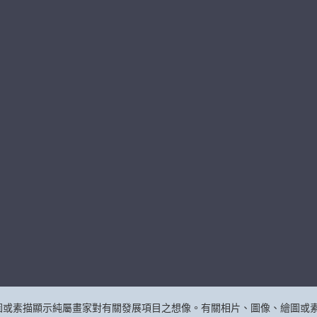
圖或素描顯示純屬畫家對有關發展項目之想像。有關相片、圖像、繪圖或素