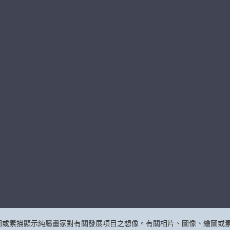
圖或素描顯示純屬畫家對有關發展項目之想像。有關相片、圖像、繪圖或素