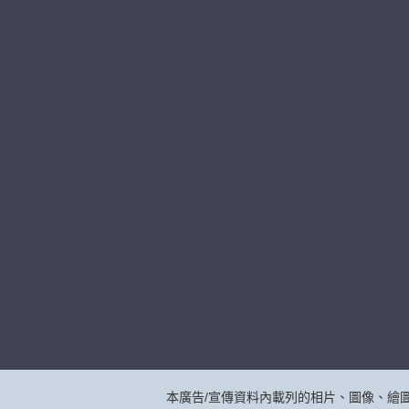
本廣告/宣傳資料內載列的相片、圖像、繪