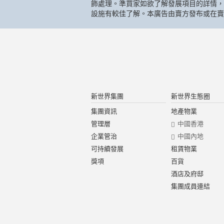
飾處理。準買家如欲了解發展項目的詳情，
設施有較佳了解。本廣告由賣方發布或在賣
新世界集團
新世界生態圈
集團資訊
地產物業
管理層
中國香港
企業管治
中國內地
可持續發展
租賃物業
獎項
百貨
酒店及府邸
集團成員連結