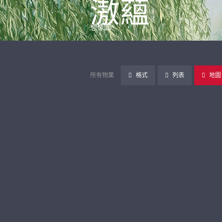
滶蘊
想像圖ᴬ
所有物業
格式
列表
地圖