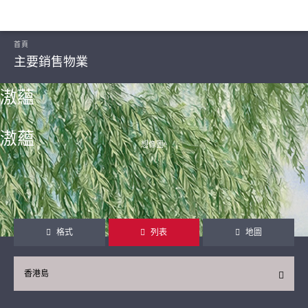
首頁
主要銷售物業
滶蘊
滶蘊
想像圖ᴬ
繼續
格式
列表
地圖
香港島