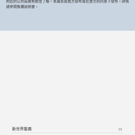
附近的公共設施有較佳了解。本廣告由賣方發布或在賣方的同意下發布。詳情
請參閱售樓說明書。
新世界集團