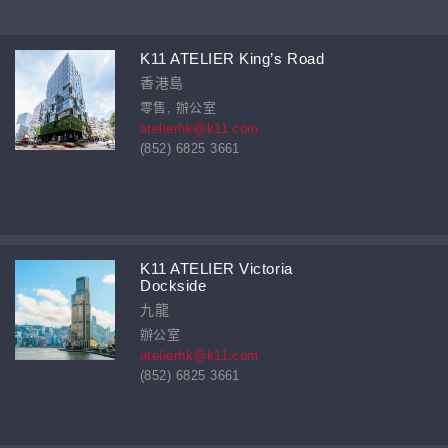
K11 ATELIER King’s Road
香港島
零售, 辦公室
atelierhk@k11.com
(852) 6825 3661
K11 ATELIER Victoria
Dockside
九龍
辦公室
atelierhk@k11.com
(852) 6825 3661