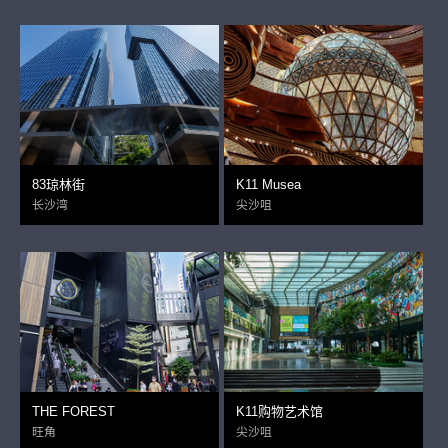
83琼林街
K11 Musea
长沙湾
尖沙咀
THE FOREST
K11购物艺术馆
旺角
尖沙咀