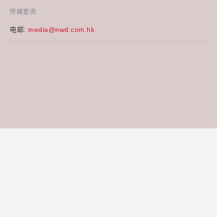
传媒查询
电邮:
media@nwd.com.hk