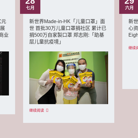
28
29
七月
六月
亿元
新世界Made-in-HK「儿童口罩」面
新
拓展
世 首批30万儿童口罩捐社区 累计已
心资
商业
捐500万自家製口罩 郑志刚:「助基
Eig
层儿童抗疫境」
继续
继续阅读