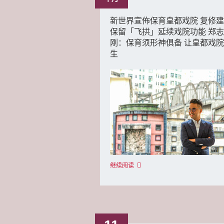
新世界宣佈保育皇都戏院 复修
保留「飞拱」延续戏院功能 郑志
刚：保育须形神俱备 让皇都戏
生
继续阅读