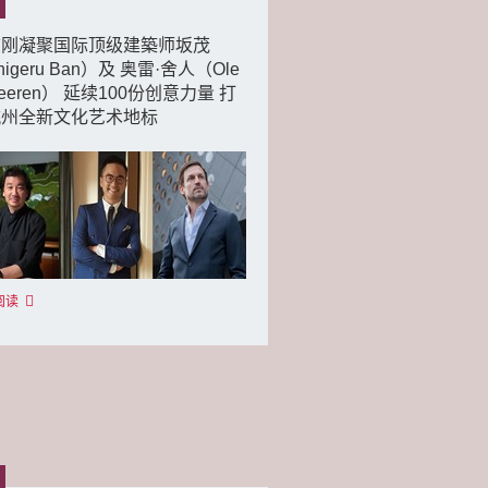
志刚凝聚国际顶级建築师坂茂
higeru Ban）及 奥雷·舍人（Ole
heeren） 延续100份创意力量 打
杭州全新文化艺术地标
阅读