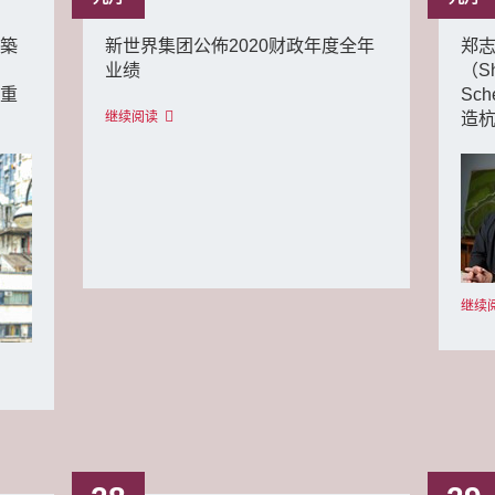
建築
新世界集团公佈2020财政年度全年
郑
业绩
（S
院重
Sc
继续阅读
造
继续