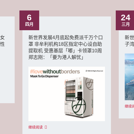
6
24
四月
三月
 女
新世界发展4月底起免费派千万个口
新世
女性
罩 非牟利机构18区指定中心设自助
子湾
提取机 受惠基层「嘟」卡领罩10周
郑志刚：「要为港人解忧」
继续
继续阅读