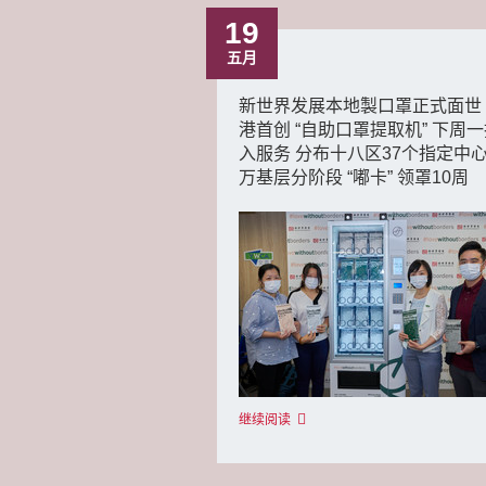
19
五月
新世界发展本地製口罩正式面世
港首创 “自助口罩提取机” 下周
入服务 分布十八区37个指定中心
万基层分阶段 “嘟卡” 领罩10周
继续阅读