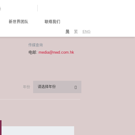
G
新世界团队
联络我们
简
繁
ENG
传媒查询
电邮:
media@nwd.com.hk
请选择年份
年份