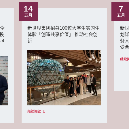
14
7
五月
五月
 全
新世界集团招募100位大学生实习生
新
一投
体验「创造共享价值」 推动社会创
划详
 4
新
务人
受
继续
继续阅读