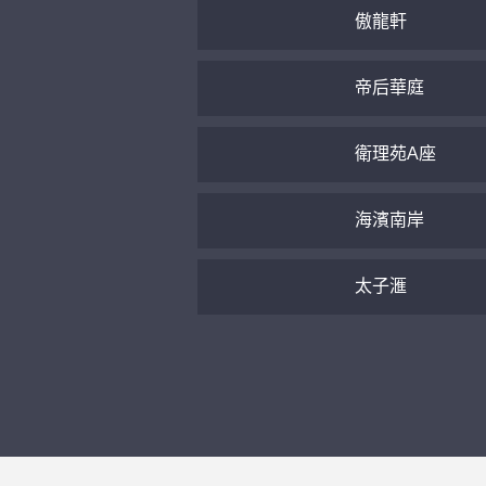
傲龍軒
帝后華庭
衛理苑A座
海濱南岸
太子滙