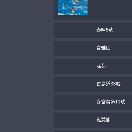
春暉8號
寶雅山
泓都
香島道33號
麥當勞道11號
雍慧閣