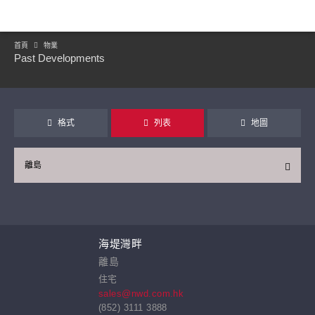
首頁
物業
Past Developments
格式
列表
地圖
離島
繼續
海堤灣畔
離島
住宅
sales@nwd.com.hk
(852) 3111 3888