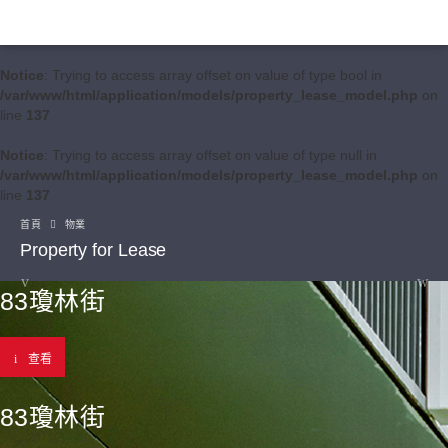
Notice
: Trying to access array offset on value of type bool in
/var/www/html/application/models/property_lease_model.php
on
line
137
Notice
: Trying to access array offset on value of type null in
/var/www/html/application/models/property_lease_model.php
on
line
137
首頁
物業
Property for Lease
83瓊林街
查看
83瓊林街