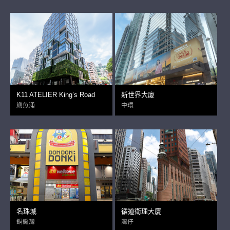
K11 ATELIER King’s Road
新世界大廈
鰂魚涌
中環
名珠城
循道衛理大廈
銅鑼灣
灣仔