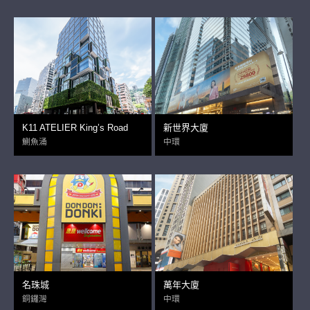
K11 ATELIER King’s Road
新世界大廈
鰂魚涌
中環
名珠城
萬年大廈
銅鑼灣
中環