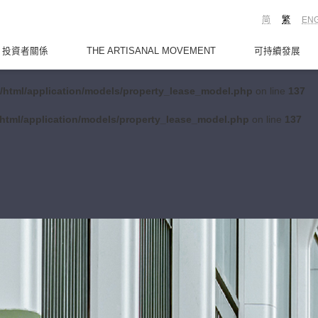
简
繁
EN
投資者關係
THE ARTISANAL MOVEMENT
可持續發展
/html/application/models/property_lease_model.php
on line
137
html/application/models/property_lease_model.php
on line
137