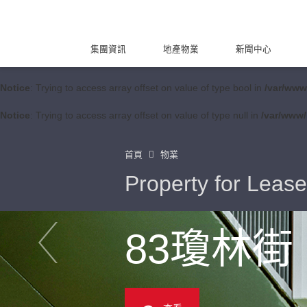
集團資訊
地產物業
新聞中心
Notice
: Trying to access array offset on value of type bool in
/var/www
Notice
: Trying to access array offset on value of type null in
/var/www/
首頁
物業
Property for Lease
83瓊林街