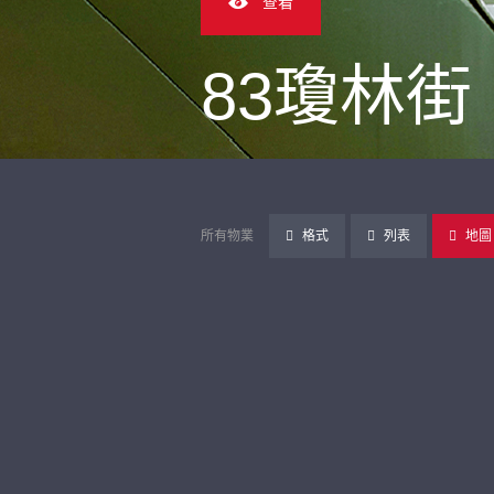
查看
83瓊林街
所有物業
格式
列表
地圖