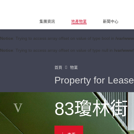
集團資訊
地產物業
新聞中心
Notice
: Trying to access array offset on value of type bool in
/var/www
Notice
: Trying to access array offset on value of type null in
/var/www/
首頁
物業
Property for Lease
83瓊林街