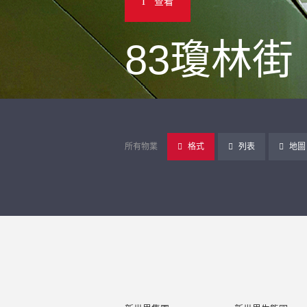
查看
83瓊林街
所有物業
格式
列表
地圖