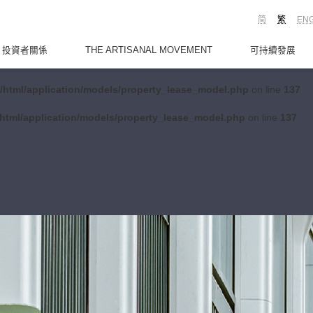
简
繁
EN
投資者關係
THE ARTISANAL MOVEMENT
可持續發展
/html/application/models/property_lease_model.php
on line
137
html/application/models/property_lease_model.php
on line
137