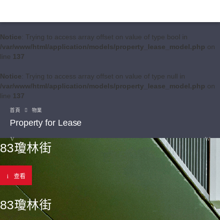
Notice
: Trying to access array offset on value of type bool in
/var/www/html/application/models/property_lease_model.php
on
line
137
Notice
: Trying to access array offset on value of type null in
/var/www/html/application/models/property_lease_model.php
on
line
137
首頁
物業
Property for Lease
83瓊林街
查看
83瓊林街