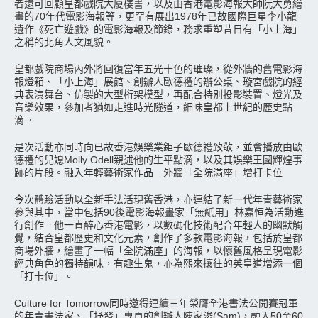
者還可回顧皇都戲院大廈樓書，以及由香港電影海報大師阮大勇繪
畫的70年代電影海報等，更罕有展出1978年已故國際巨星李小龍
遺作《死亡遊戲》的電影海報及節錄，務求重塑昔日有「小上海」
之稱的北角人文風貌。
皇都戲院商場內外將回復當年五光十色的璀璨，從外牆的舊電影海
報燈箱、「小上海」展館、創辦人歐德禮的辦公桌、璇宮戲院的經
典表演舞台、仿製的大型桁架模型，再配合特別投影裝置、燈光及
音樂效果，參加者猶如走進時光隧道，細味皇都上世紀的歷史點
滴。
是次活動亦同時向已故香港娛樂業鉅子歐德禮致敬，並會播放由歐
德禮的兒媳Molly Odell親述他的生平點滴，以及其娛樂王國輝煌事
跡的片段。融入年輕藝術家作品 外牆「全院滿座」增打卡位
今次體驗活動以全新手法活現舊香港，亦連結了新一代年青藝術家
參與其中，當中包括90後電影海報畫家「無紙用」林嘉恒為活動進
行創作。他一直醉心香港電影，以數碼化技術配合年輕人的幽默觸
覺，結合皇都歷史和文化元素，創作了多款電影海報，包括於皇都
商場外牆，繪畫了一幅「全院滿座」的海報，以懷舊風格呈現電影
經典角色的獨特韻味，有趣生鬼，亦為熙來攘往的英皇道增添一個
「打卡位」。
Culture for Tomorrow同時邀得連續三年榮膺全港書法公開賽冠軍
的年青書法家、「抒發」專頁的創辦人陳家浚(Sam)，融入50至60