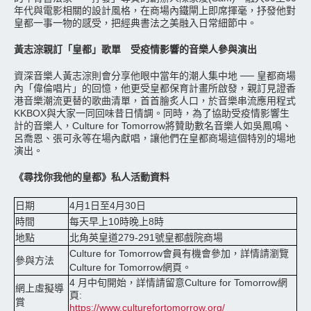
年代與電影相關的設計風格，在商場內鐵閘上即席揮毫，抒發他對
皇都一事一物的感受，把經典書法之美融入日常細節中。
黃志淙親訂「皇都」歌單 受疫情影響的音樂人參與演出
資深音樂人黃志淙則會分享他眼中當年的潮人集中地 ── 皇都商場
內「偉倫唱片」的回憶，他更受皇都保育計畫所啟發，親訂見證香
港音樂潮流更替的歌曲清單，首首膾炙人口，於音樂串流應用程式
KKBOX與大家一同回味昔日情調。同時，為了協助受疫情影響生
計的音樂人，Culture for Tomorrow將贊助數名音樂人如吳鳳鳴、
呂喬恩、張可永等在場內獻唱，讓他們在皇都商場這個特別的場地
演出。
《尋找你我他的皇都》私人活動資料
日期
4月1日至4月30日
時間
每天早上10時晚上8時
地點
北角英皇道279-291號皇都戲院商場
Culture for Tomorrow會員有機會參加，詳情請瀏覽
參與方法
Culture for Tomorrow網頁。
4 月中旬開始，詳情請留意Culture for Tomorrow網
網上虛擬導
頁:
賞
https://www.culturefortomorrow.org/