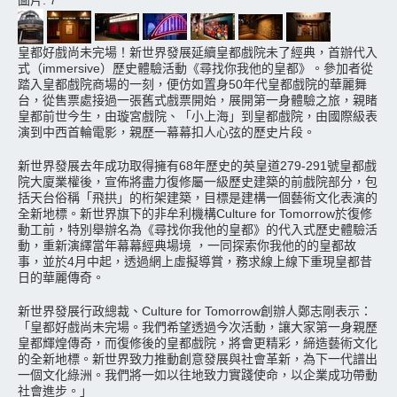
圖片: 7
皇都好戲尚未完場！新世界發展延續皇都戲院未了經典，首辦代入
式（immersive）歷史體驗活動《尋找你我他的皇都》。參加者從
踏入皇都戲院商場的一刻，便仿如置身50年代皇都戲院的華麗舞
台，從售票處接過一張舊式戲票開始，展開第一身體驗之旅，親睹
皇都前世今生，由璇宮戲院、「小上海」到皇都戲院，由國際級表
演到中西首輪電影，親歷一幕幕扣人心弦的歷史片段。
新世界發展去年成功取得擁有68年歷史的英皇道279-291號皇都戲
院大廈業權後，宣佈將盡力復修屬一級歷史建築的前戲院部分，包
括天台俗稱「飛拱」的桁架建築，目標是建構一個藝術文化表演的
全新地標。新世界旗下的非牟利機構Culture for Tomorrow於復修
動工前，特別舉辦名為《尋找你我他的皇都》的代入式歷史體驗活
動，重新演繹當年幕幕經典場境 ，一同探索你我他的的皇都故
事，並於4月中起，透過網上虛擬導賞，務求線上線下重現皇都昔
日的華麗傳奇。
新世界發展行政總裁、Culture for Tomorrow創辦人鄭志剛表示：
「皇都好戲尚未完場。我們希望透過今次活動，讓大家第一身親歷
皇都輝煌傳奇，而復修後的皇都戲院，將會更精彩，締造藝術文化
的全新地標。新世界致力推動創意發展與社會革新，為下一代譜出
一個文化綠洲。我們將一如以往地致力實踐使命，以企業成功帶動
社會進步。」