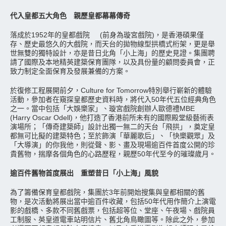
代入皇都五大角色 親歷皇都幕幕傳奇
落成於1952年的皇都戲院 (前身為璇宮戲院)，是香港碩果僅
存、歷史最悠久的大戲院，而天台的拋物線型拱橋式桁架，更是舉
世無雙的獨特設計，亦是昔日北角「小上海」的歷史見證。集團聘
請了國際及本地精英建築保育團隊，以及具份量的顧問委員會，正
致力制定全面保育及發展兼備的方案。
於復修工程展開前夕，Culture for Tomorrow特別舉行嶄新的體驗
活動，參加者在窺探皇都歷史資料時，將代入50年代五位經典角色
之一。當中包括「大娛樂家」、璇宮戲院創辦人歐德禮MBE
(Harry Oscar Odell)，他打造了香港前所未有的國際殿堂級藝術表
演場所；「傳奇建築師」設計出獨一無二的天台「飛拱」，奠定皇
都無可比擬的建築特色；至於飾演「華麗歌后」、「快樂觀眾」及
「大導演」的你我他，則從聲、影、畫及現場逾百件首度公開的珍
貴舊物，揣摩各個角色的心路歷程，親歷50年代至今的璀璨歲月。
逾百件舊物首度展出 重塑昔日「小上海」風貌
為了籌備保育皇都戲院，集團於3年前開始搜集與皇都相關的舊
物，是次活動將展出當中逾百件收藏，包括50年代用作簡介上演電
影的戲橋、多款不同舊戲票，包括超等位、堂座、午夜場、戲院員
工制服、英皇道電車站明信片、舊北角鳥瞰圖等。除此之外，參加