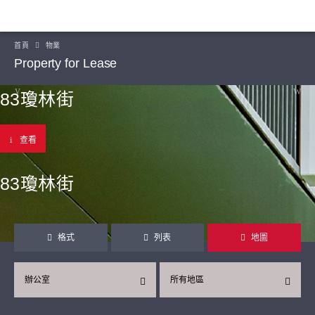
首頁
物業
Property for Lease
83瓊林街
查看
83瓊林街
格式
列表
地圖
辦公室
所有地區