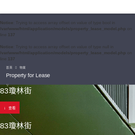
Notice
: Trying to access array offset on value of type bool in
/var/www/html/application/models/property_lease_model.php
on
line
137
Notice
: Trying to access array offset on value of type null in
/var/www/html/application/models/property_lease_model.php
on
line
137
首頁
物業
Property for Lease
83瓊林街
查看
83瓊林街