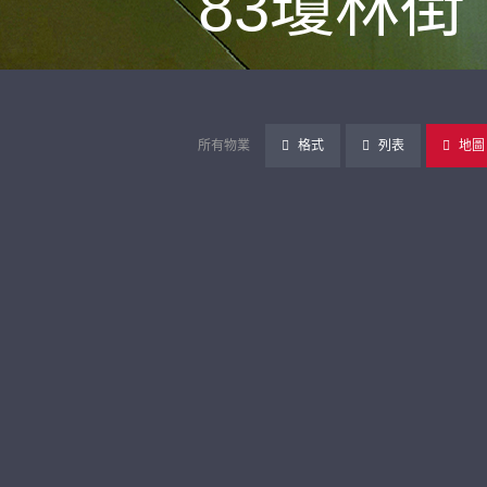
83瓊林街
所有物業
格式
列表
地圖