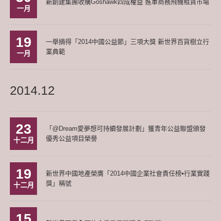
新創建集團收購Goshawk四成權益 進軍商務飛機租賃市場
一月
19
一舉摘得「2014中國公益節」三項大獎 新世界百貨樹立行
業典範
一月
2014.12
23
「@Dream愛夢想可持續發展計劃」獲青年公益聯盟頒發
優秀公益項目榮譽
十二月
19
新世界中國地產榮膺「2014中國企業社會責任榜•行業實踐
獎」稱號
十二月
15