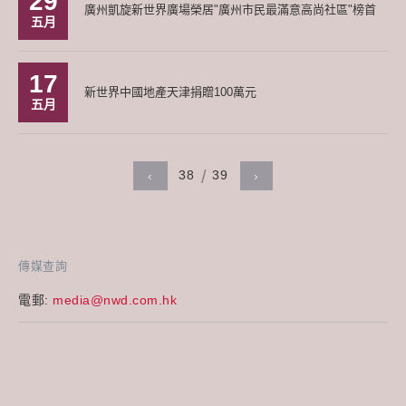
29
廣州凱旋新世界廣場榮居"廣州市民最滿意高尚社區"榜首
五月
17
新世界中國地產天津捐贈100萬元
五月
38
39
‹
›
傳媒查詢
電郵:
media@nwd.com.hk