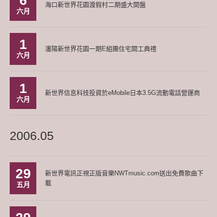
6
海口新世界花園渡假村二期盛大開盤
六月
1
瀋陽新世界花園一期E組團住宅開工典禮
六月
1
新世界信息科技投資於eMobile日本3.5G流動電話營運商
六月
2006.05
29
新世界電訊正視正版音樂NWTmusic.com送出免費歌曲下
載
五月