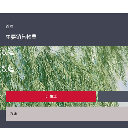
首頁
主要銷售物業
滶蘊
滶蘊
繼續
格式
九龍