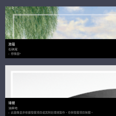
滶蘊
石硤尾
想像圖ᴬ
瑧爾
油麻地
此圖像並非依據發展項目或其附近環境製作，亦與發展項目無關。