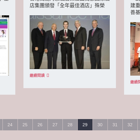
店集團頒發「全年最佳酒店」殊榮
建
善
繼續閱讀
繼續
24
25
26
27
28
29
30
31
32