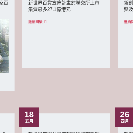
家百
新世界百貨宣佈計畫於聯交所上市
新
集資最多27.1億港元
獎
繼續閱讀
繼續
18
26
五月
四月