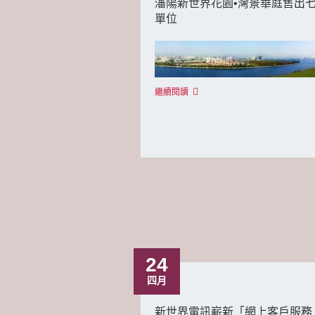
瀋陽新世界花園•灣景華庭售出
單位
繼續閱讀
24
四月
新世界電訊嶄新「網上客戶服務