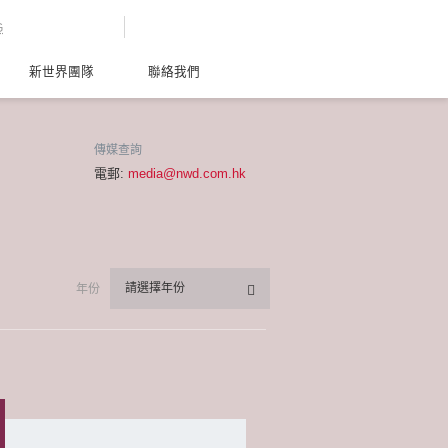
G
新世界團隊
聯絡我們
傳媒查詢
電郵:
media@nwd.com.hk
請選擇年份
年份