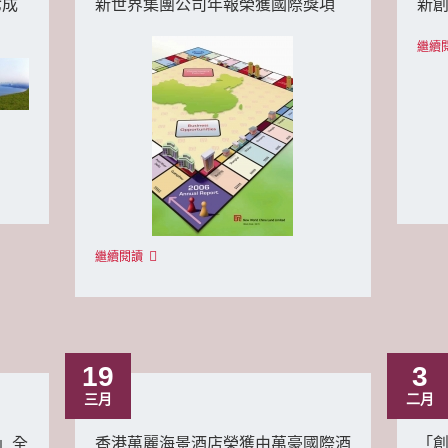
七成
新世界集團公司年報榮獲國際獎項
新
繼續
繼續閱讀
19
3
三月
二月
」全
香港萬麗海景酒店榮獲由萬豪國際酒
「創