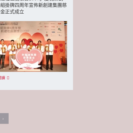
重組掛牌四周年宣佈新創建集團慈
基金正式成立
閱讀
›