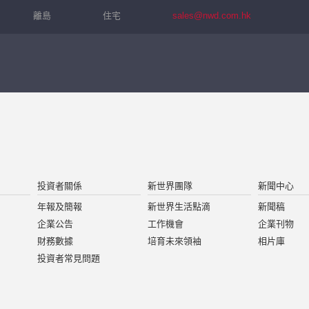
離島
住宅
sales@nwd.com.hk
繼續
投資者關係
新世界團隊
新聞中心
年報及簡報
新世界生活點滴
新聞稿
企業公告
工作機會
企業刊物
財務數據
培育未來領袖
相片庫
投資者常見問題