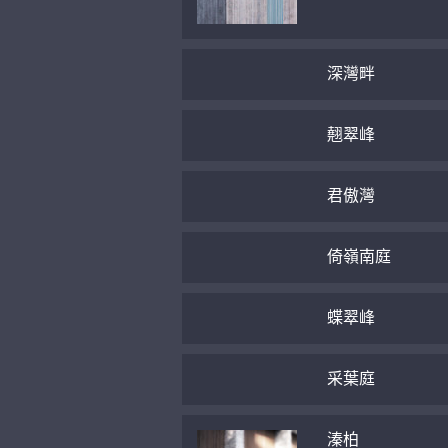
深灣畔
翹翠峰
君傲灣
倚嶺南庭
蝶翠峰
采葉庭
溱柏