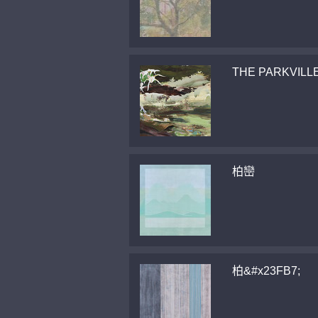
THE PARKVILL
柏巒
柏&#x23FB7;