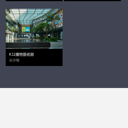
K11購物藝術館
尖沙咀