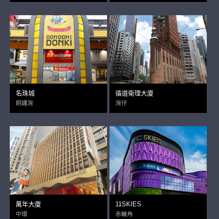
名珠城
循道衛理大廈
銅鑼灣
灣仔
萬年大廈
11SKIES
中環
赤鱲角