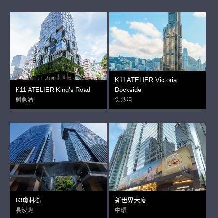
K11 ATELIER Victoria
K11 ATELIER King’s Road
Dockside
鰂魚涌
尖沙咀
83瓊林街
新世界大廈
長沙灣
中環