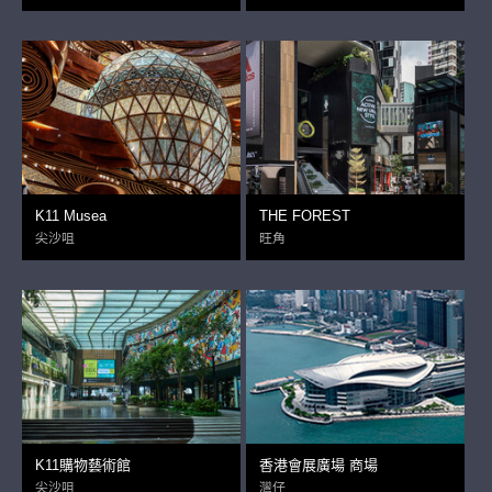
K11 Musea
THE FOREST
尖沙咀
旺角
K11購物藝術館
香港會展廣場 商場
尖沙咀
灣仔