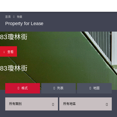
首頁
物業
Property for Lease
83瓊林街
查看
83瓊林街
格式
列表
地圖
所有類別
所有地區