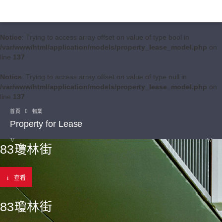
Notice
: Trying to access array offset on value of type bool in
/var/www/html/application/models/property_lease_model.php
on
line
137
Notice
: Trying to access array offset on value of type null in
/var/www/html/application/models/property_lease_model.php
on
line
137
首頁
物業
Property for Lease
83瓊林街
查看
83瓊林街