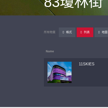
83瓊林街
所有物業
格式
列表
地圖
Name
11SKIES