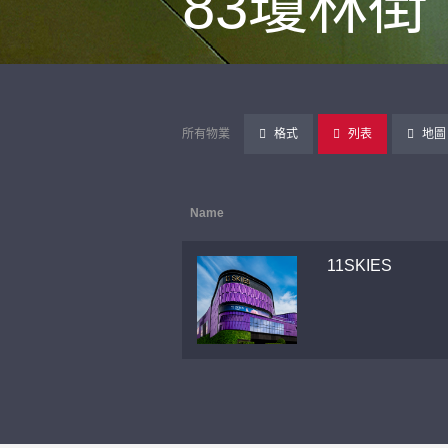
83瓊林街
所有物業
格式
列表
地圖
Name
11SKIES