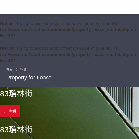
Notice
: Trying to access array offset on value of type bool in
/var/www/html/application/models/property_lease_model.php
on
line
137
Notice
: Trying to access array offset on value of type null in
/var/www/html/application/models/property_lease_model.php
on
line
137
首頁
物業
Property for Lease
83瓊林街
查看
83瓊林街