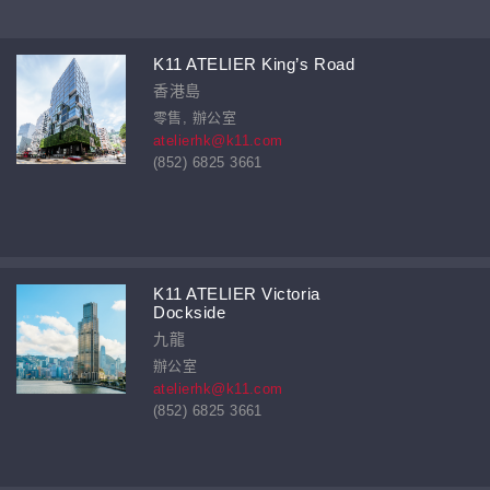
K11 ATELIER King’s Road
香港島
零售, 辦公室
atelierhk@k11.com
(852) 6825 3661
K11 ATELIER Victoria
Dockside
九龍
辦公室
atelierhk@k11.com
(852) 6825 3661