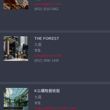
leasing@K11.com
(852) 3110 5662
THE FOREST
九龍
零售
info@theforest.hk
(852) 3990 1930
K11購物藝術館
九龍
零售
enquiry@k11artmallhk.com